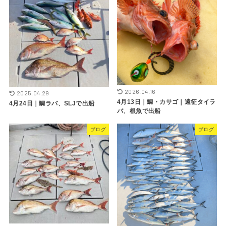
2026.04.16
2025.04.29
4月13日｜鯛・カサゴ｜遠征タイラ
4月24日｜鯛ラバ、SLJで出船
バ、根魚で出船
ブログ
ブログ