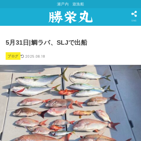
瀬戸内 遊漁船
SNS
5月31日|鯛ラバ、SLJで出船
2025.06.18
ブログ